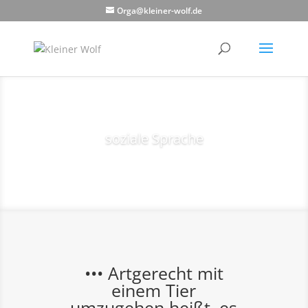
Orga@kleiner-wolf.de
soziale Sprache
••• Artgerecht mit
einem Tier
umzugehen heißt, es