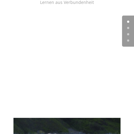
Lernen aus Verbundenheit
Link zum Film des
italienischen Fernsehens
auf Youtube.
Die beste Leine ist die, die man
nicht sieht.
20 Minuten Feature auf RAI 3 2012